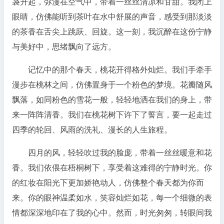
袅升起，弥漫在空气中，带着一丝丝清凉和甘甜。我闭上
眼睛，仿佛能听到茶叶在水中舒展的声音，感受到那淡淡
的茶香在舌尖上跳跃、回旋。这一刻，我沉醉在这份宁静
与美好中，思绪飘向了远方。
记忆中的那个春天，桃花开得格外灿烂。我们手牵手
漫步在桃林之间，仿佛置身于一个粉色的梦境。花瓣随风
飘落，如同粉色的雪花一般，轻轻地洒在我们的身上，带
来一阵阵清香。我们在桃花树下许下了誓言，要一起走过
四季的轮回、风雨的洗礼、漫长的人生旅程。
四月的风，轻轻吹过我的脸庞，带着一丝丝暖意和花
香。我们依偎在梧桐树下，享受着这难得的宁静时光。你
的红妆在阳光下更加娇艳动人，仿佛整个春天都为你而
来。你的眼神温柔如水，笑容灿烂如花，每一个细微的表
情都深深地印在了我的心中。然而，时光匆匆，转眼间我