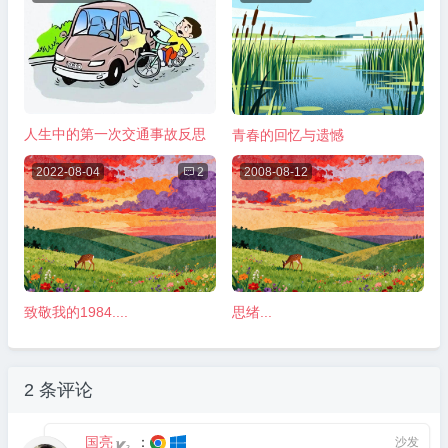
人生中的第一次交通事故反思
青春的回忆与遗憾
2022-08-04

2
2008-08-12
致敬我的1984....
思绪...
2 条评论
国亮
：
沙发
2