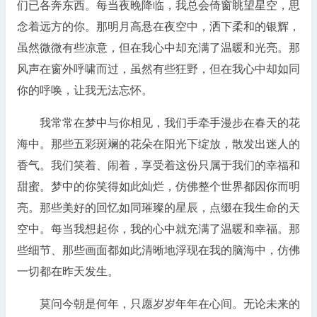
们已各奔东西。每当夜晚降临，我总会倚窗眺望星空，思
念着远方的你。那明月高悬在夜空中，洒下柔和的银辉，
虽然微微有些凉意，但在我心中却充满了温暖和光亮。那
风声在窗外呼啸而过，虽然有些狂野，但在我心中却如同
你的呼唤，让我无法忘怀。
我常常在梦中与你相见，我们手牵手漫步在春天的花
海中。那些五彩斑斓的花朵在阳光下绽放，散发出迷人的
香气。我们笑着、闹着，享受着这份只属于我们的幸福和
甜蜜。梦中的你笑得如此灿烂，仿佛整个世界都因你而明
亮。那些美好的回忆如同璀璨的星辰，点缀在我生命的天
空中。每当我想起你，我的心中就充满了温暖和幸福。那
些细节、那些画面都如此清晰地浮现在我的脑海中，仿佛
一切都在昨天发生。
莫问今朝是何年，只愿岁岁年年在心间。无论未来的