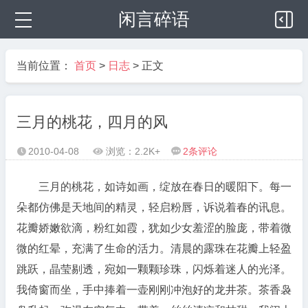
闲言碎语
当前位置：
首页
>
日志
> 正文
三月的桃花，四月的风
2010-04-08
浏览：2.2K+
2
条评论



三月的桃花，如诗如画，绽放在春日的暖阳下。每一
朵都仿佛是天地间的精灵，轻启粉唇，诉说着春的讯息。
花瓣娇嫩欲滴，粉红如霞，犹如少女羞涩的脸庞，带着微
微的红晕，充满了生命的活力。清晨的露珠在花瓣上轻盈
跳跃，晶莹剔透，宛如一颗颗珍珠，闪烁着迷人的光泽。
我倚窗而坐，手中捧着一壶刚刚冲泡好的龙井茶。茶香袅