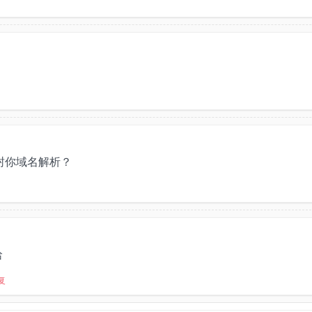
封你域名解析？
哈
复