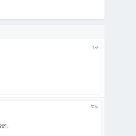
4楼
地板
管的。