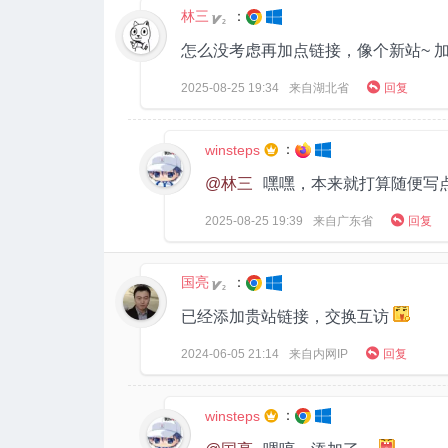
林三
：
2
怎么没考虑再加点链接，像个新站~ 

2025-08-25
19:34
来自湖北省
回复
：
winsteps

@林三
嘿嘿，本来就打算随便写

2025-08-25
19:39
来自广东省
回复
国亮
：
2
已经添加贵站链接，交换互访

2024-06-05
21:14
来自内网IP
回复
：
winsteps
