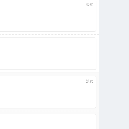
板凳
沙发