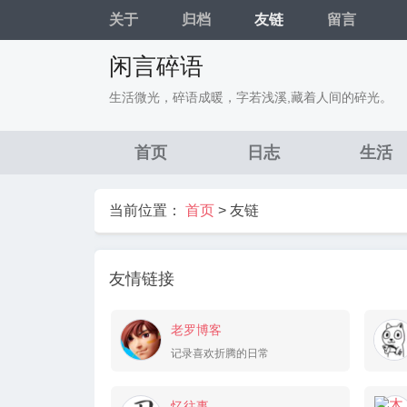
关于
归档
友链
留言
闲言碎语
生活微光，碎语成暖，字若浅溪,藏着人间的碎光。
首页
日志
生活
当前位置：
首页
>
友链
友情链接
老罗博客
记录喜欢折腾的日常
忆往事