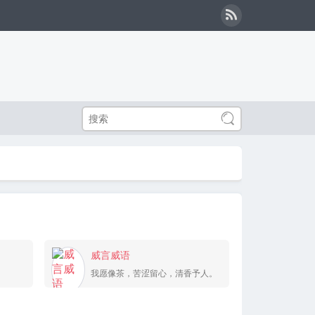


威言威语
我愿像茶，苦涩留心，清香予人。