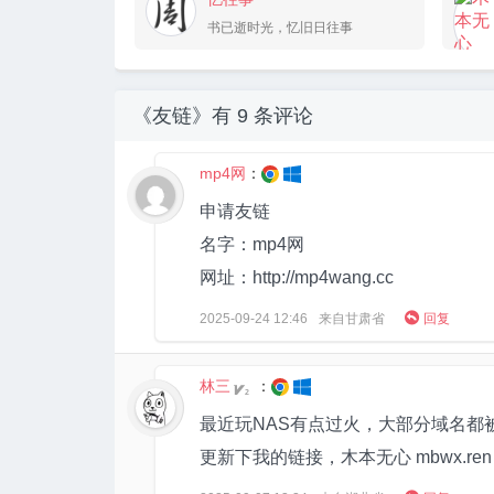
书已逝时光，忆旧日往事
《友链》有
9 条评论
mp4网
：
申请友链
名字：mp4网
网址：http://mp4wang.cc

2025-09-24
12:46
来自甘肃省
回复
林三
：
2
最近玩NAS有点过火，大部分域名都被
更新下我的链接，木本无心 mbwx.re