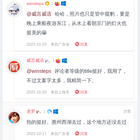
：
winsteps

@威言威语
哈哈，照片也只是管中窥豹，要是
晚上乘船夜游东江，从水上看朝京门的灯火也
挺美的😁

2025-10-20
来自广东省
回复
威言威语
：
2
@winsteps
评论者等级的title挺好，我用了，
不过文案字太多，我精简一下。

2025-10-20
来自上海市
回复
老罗
：
沙发
3
拍的挺好。惠州西湖去过，这个地方还没去过

2025-10-17
来自广东省
回复