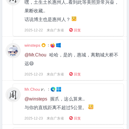
嘿，土生土长惠州人..看到此等美照异常兴奋，
果断收藏..
话说博主也是惠州人？

2025-12-22
来自广东省
回复
：
winsteps

@Mr.Chou
哈哈，是的，惠城，离鹅城大桥不
远😄

2025-12-23
来自广东省
回复
：
Mr.Chou
2
@winsteps
握爪，这么算来..
与你的直线距离不超过5公里。

2025-12-23
来自广东省
回复