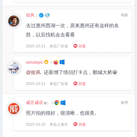
拾风
：
地板
去过惠州西湖一次，原来惠州还有这样的名
胜，以后找机会去看看

2025-10-21
来自广东省
回复
：
winsteps

@拾风
还新增了情侣打卡点，鹅城大桥😁

2025-10-21
来自广东省
回复
威言威语
：
板凳
2
照片拍的很好，很清晰，也很美。

2025-10-20
来自上海市
回复