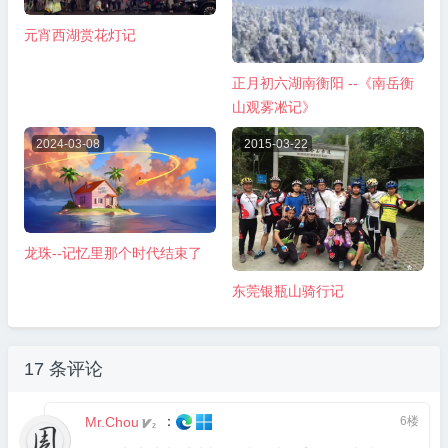
元宵西湖赏花灯记
正月初六湖南衡阳 --《南岳衡
山观雾凇记》
2024-03-08
2015-03-22
龙珠--记忆里那个时代结束了
东莞银瓶山骑行记
17 条评论
：
Mr.Chou
6楼
2