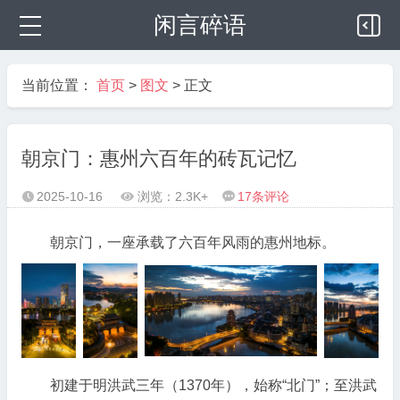
闲言碎语
当前位置：
首页
>
图文
> 正文
朝京门：惠州六百年的砖瓦记忆
2025-10-16
浏览：2.3K+
17
条评论



朝京门，一座承载了六百年风雨的惠州地标。
初建于明洪武三年（1370年），始称“北门”；至洪武