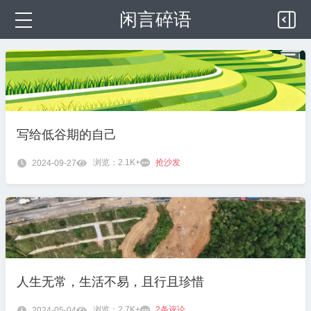
闲言碎语
写给低谷期的自己
浏览：2.1K+
抢沙发

2024-09-27


人生无常，生活不易，且行且珍惜
浏览：2.7K+
2
条评论

2024-05-04

