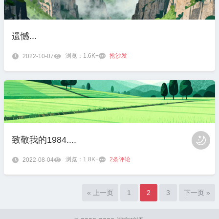
遗憾...
浏览：1.6K+
抢沙发

2022-10-07


致敬我的1984....

浏览：1.8K+
2
条评论

2022-08-04


« 上一页
1
2
3
下一页 »