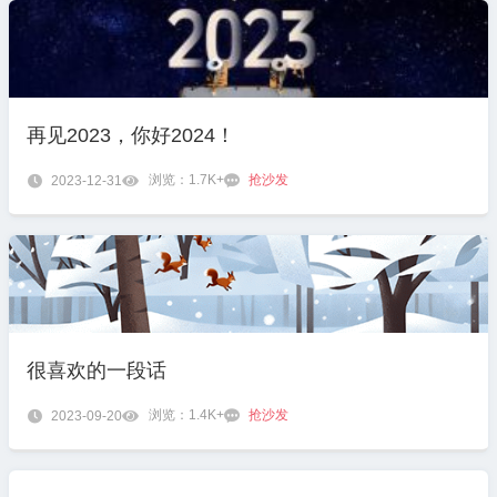
再见2023，你好2024！
浏览：1.7K+
抢沙发

2023-12-31


很喜欢的一段话
浏览：1.4K+
抢沙发

2023-09-20

